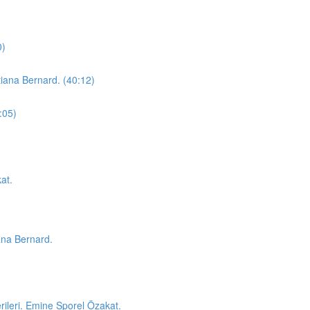
0)
atiana Bernard. (40:12)
:05)
at.
iana Bernard.
rileri. Emine Sporel Özakat.